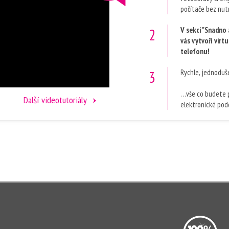
počítače bez nut
V sekci "Snadno 
vás vytvoří virtu
telefonu!
Rychle, jednoduš
…vše co budete p
Další videotutoriály
elektronické pod