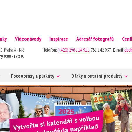
nky
Videonávody
Inspirace
Adresář fotografů
Cení
40 00 Praha 4 - Krč Telefon:
(+420) 296 114 911
, 731 142 957, E-mail:
obch
y 9:00 - 17:30.
Fotoobrazy a plakáty
Dárky a ostatní produkty