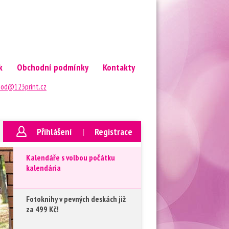
k
Obchodní podmínky
Kontakty
od@123print.cz
Přihlášení
|
Registrace
Kalendáře s volbou počátku
kalendária
Fotoknihy v pevných deskách již
za 499 Kč!