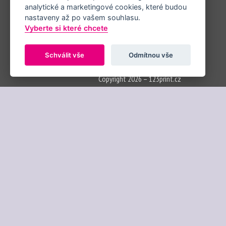
Inspirace
analytické a marketingové cookies, které budou
Adresář fotografů
nastaveny až po vašem souhlasu.
Ceník
Vyberte si které chcete
Obchodní podmínky
Kontakty
Schválit vše
Odmítnou vše
Nastavení cookies
Copyright 2026 – 123print.cz