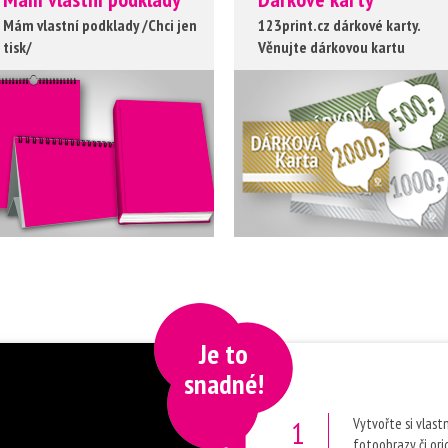
Mám vlastní podklady /Chci jen
123print.cz dárkové karty.
tisk/
Věnujte dárkovou kartu
Je to
snadné!
Vytvořte si vlast
fotoobrazy či ori