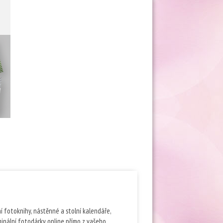
ní fotoknihy, nástěnné a stolní kalendáře,
ginální fotodárky online přímo z vašeho