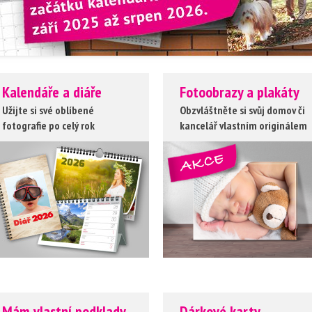
Kalendáře a diáře
Fotoobrazy a plakáty
Užijte si své oblíbené
Obzvláštněte si svůj domov či
fotografie po celý rok
kancelář vlastním originálem
Mám vlastní podklady
Dárkové karty