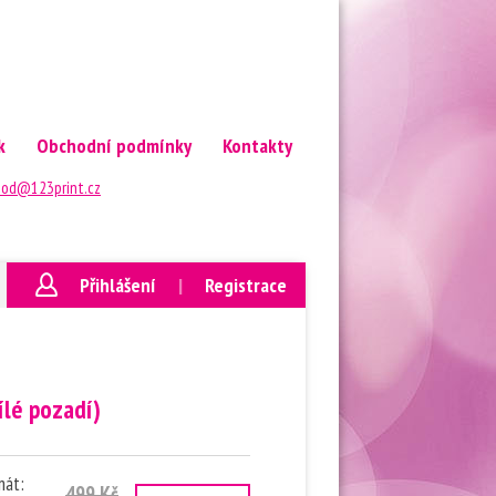
k
Obchodní podmínky
Kontakty
od@123print.cz
Přihlášení
|
Registrace
ílé pozadí)
mát:
499 Kč