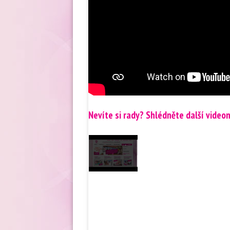
Nevíte si rady? Shlédněte další video