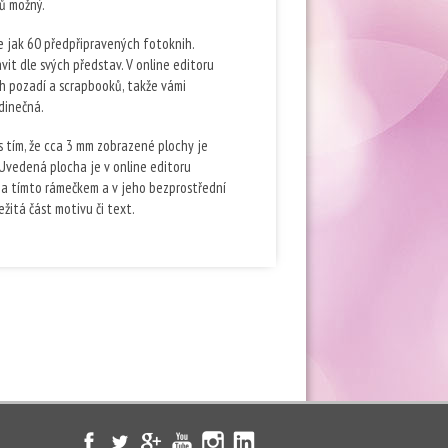
ů možný.
e jak 60 předpřipravených fotoknih.
it dle svých představ. V online editoru
ch pozadí a scrapbooků, takže vámi
dinečná.
 s tím, že cca 3 mm zobrazené plochy je
 Uvedená plocha je v online editoru
a tímto rámečkem a v jeho bezprostřední
žitá část motivu či text.