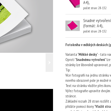
A4),
počet stran: 28-132
Snadné vytvoření
(formát: A4),
počet stran: 28-132
Fotokniha v měkkých deskách (
Varianta "
Měkké desky
" - tato v
Oproti "
Snadnému vytvoření
" lz
stránky lze libovolně upravovat, p
Tip:
Více fotografií na jednu stránku v
nového obrazové pole je možné ná
Text na stránku vložíte přes ikonu
Výřez fotografie upravíte dvojím
stránce.
Základní rozsah 28 stran rozšířit
přidáte pomocí ikony "
Vložit str