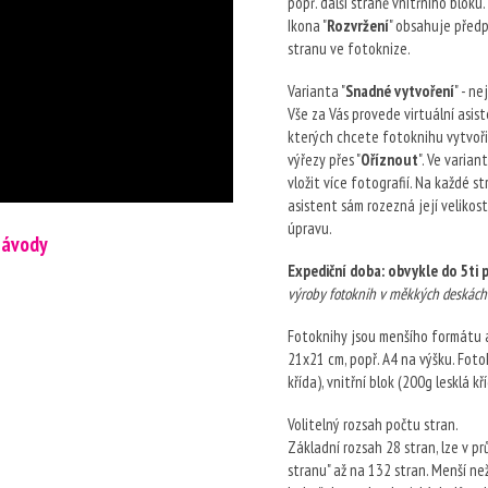
popř. další straně vnitřního bloku.
Ikona "
Rozvržení
" obsahuje před
stranu ve fotoknize.
Varianta "
Snadné vytvoření
" - ne
Vše za Vás provede virtuální asist
kterých chcete fotoknihu vytvořit
výřezy přes "
Oříznout
". Ve varia
vložit více fotografií. Na každé s
asistent sám rozezná její velikost
úpravu.
návody
Expediční doba: obvykle do 5ti 
výroby fotoknih v měkkých deskách 
Fotoknihy jsou menšího formátu a
21x21 cm, popř. A4 na výšku. Fot
křída), vnitřní blok (200g lesklá 
Volitelný rozsah počtu stran.
Základní rozsah 28 stran, lze v pr
stranu" až na 132 stran. Menší než