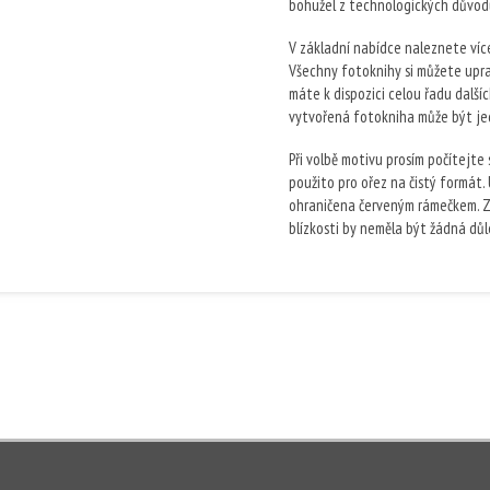
bohužel z technologických důvod
V základní nabídce naleznete víc
Všechny fotoknihy si můžete uprav
máte k dispozici celou řadu další
vytvořená fotokniha může být je
Při volbě motivu prosím počítejte
použito pro ořez na čistý formát.
ohraničena červeným rámečkem. Z
blízkosti by neměla být žádná důle