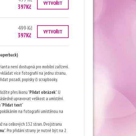
VYTVOŘIT
397Kč
499 Kč
VYTVOŘIT
397Kč
paperback)
arianta není dostupná pro mobilní zařízení.
e vkládat více fotografií na jednu stranu,
řidat pozadí, popisky či scrapbooky.
ložíte přes ikonu "
Přidat obrázek
". U
sledně upravovat velikost a umístění.
 "
Přidat text
"
 poklikáním na fotografii umístěnou na
 až na celkových 132 stran. Dvojstranu
anu
". Pro přidání strany je nutné být na 2