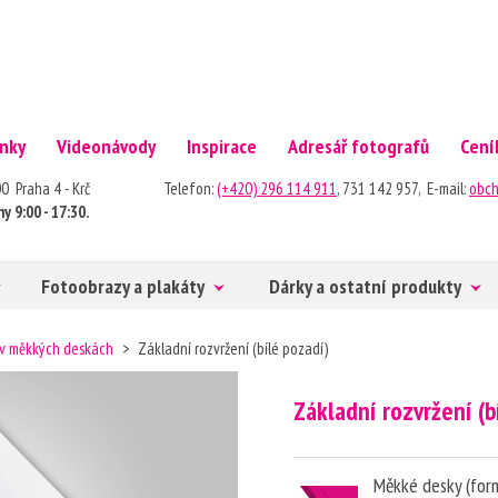
nky
Videonávody
Inspirace
Adresář fotografů
Cení
40 00 Praha 4 - Krč Telefon:
(+420) 296 114 911
, 731 142 957, E-mail:
obch
y 9:00 - 17:30.
Fotoobrazy a plakáty
Dárky a ostatní produkty
 v měkkých deskách
>
Základní rozvržení (bílé pozadí)
Základní rozvržení (b
Měkké desky (for