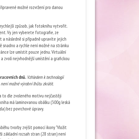
připravené možné rozvržení pro danou
jrychlejší způsob, jak fotoknihu vytvořit.
ent. Vy jen vyberete fotografie, ze
 a následně si případně upravíte jejich
ntě snadno a rychle není možné na stránku
tránce lze umístit pouze jednu. Virtuální
 a zvolí nejvhodnější umístění a grafickou
pracovních dnů.
Vzhledem k technologii
není možné výrobní lhůtu zkrátit.
 to dle zvoleného motivu nejčastěji
okniha má laminovanou obálku (300g leská
křída) bez povrchové úpravy.
ůběhu tvorby zvýšit pomocí ikony "Vložit
li základní rozsah stran (28 stran) není